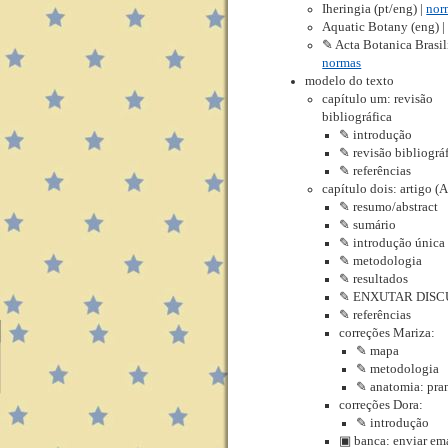
Iheringia (pt/eng) |
nor
Aquatic Botany (eng) 
✎ Acta Botanica Brasili
normas
modelo do texto
capítulo um: revisão
bibliográfica
✎ introdução
✎ revisão bibliográ
✎ referências
capítulo dois: artigo (
✎ resumo/abstract
✎ sumário
✎ introdução única
✎ metodologia
✎ resultados
✎ ENXUTAR DISCUSS
✎ referências
correções Mariza:
✎ mapa
✎ metodologia
✎ anatomia: pra
correções Dora:
✎ introdução
▣ banca: enviar ema