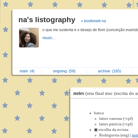
na's listography
» bookmark na
o que me sustenta é o desejo de florir (conceição evarist
music...
main
(4)
ongoing
(59)
archive
(165)
notes
(reta final msc (escrita do a
banca
lattes vanessa (+cpf)
lattes patricia (+cpf)
▣ escolha da revista:
Rodriguesia (eng) |
nor