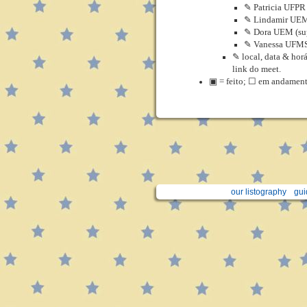
✎ Patricia UFPR
✎ Lindamir UE
✎ Dora UEM (su
✎ Vanessa UFMS 
✎ local, data & hor
link do meet.
▣ = feito; ☐ em andamen
our listography
gui