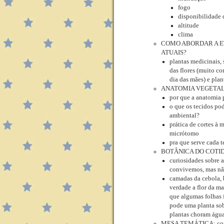
fogo
disponibilidade 
altitude
clima
COMO ABORDAR A E
ATUAIS?
plantas medicinais,
das flores (muito c
dia das mães) e plant
ANATOMIA VEGETAL
por que a anatomia p
o que os tecidos po
ambiental?
prática de cortes à 
micrótomo
pra que serve cada 
BOTÂNICA DO COTI
curiosidades sobre a
convivemos, mas não
camadas da cebola,
verdade a flor da ma
que algumas folhas 
pode uma planta sob
plantas choram águ
MESA TEMÁTICA: como 