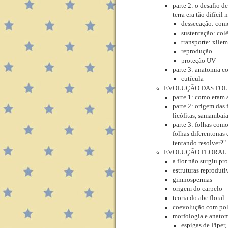
parte 2: o desafio d
terra era tão difíci
dessecação: como
sustentação: col
transporte: xile
reprodução
proteção UV
parte 3: anatomia c
cutícula
EVOLUÇÃO DAS FO
parte 1: como eram 
parte 2: origem das 
licófitas, samambai
parte 3: folhas com
folhas diferentonas 
tentando resolver?"
EVOLUÇÃO FLORAL
a flor não surgiu pr
estruturas reproduti
gimnospermas
origem do carpelo
teoria do abc floral
coevolução com pol
morfologia e anatomi
espigas de Piper,