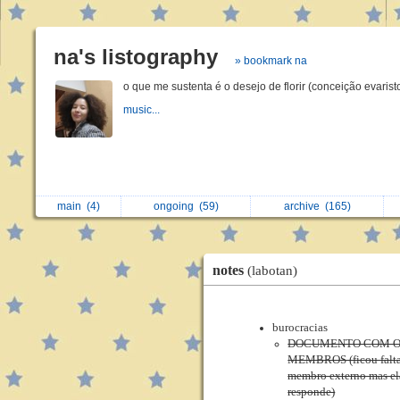
na's listography
» bookmark na
o que me sustenta é o desejo de florir (conceição evarist
music...
main
(4)
ongoing
(59)
archive
(165)
notes
(labotan)
burocracias
DOCUMENTO COM O
MEMBROS (ficou falt
membro externo mas e
responde)