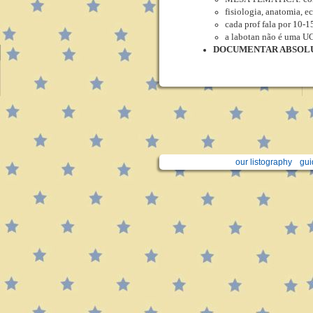
fisiologia, anatomia, e
cada prof fala por 10-
a labotan não é uma U
DOCUMENTAR ABSOL
our listography
gui