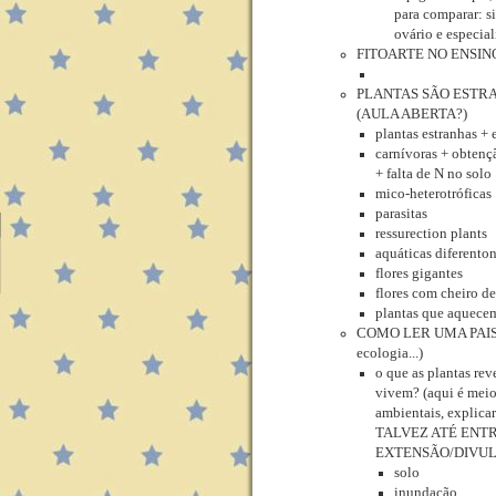
para comparar: si
ovário e especial
FITOARTE NO ENSIN
PLANTAS SÃO ESTRANH
(AULA ABERTA?)
plantas estranhas + 
carnívoras + obtenç
+ falta de N no solo
mico-heterotróficas
parasitas
ressurection plants
aquáticas diferento
flores gigantes
flores com cheiro d
plantas que aquecem
COMO LER UMA PAI
ecologia...)
o que as plantas re
vivem? (aqui é meio
ambientais, explicar
TALVEZ ATÉ ENT
EXTENSÃO/DIVUL
solo
inundação