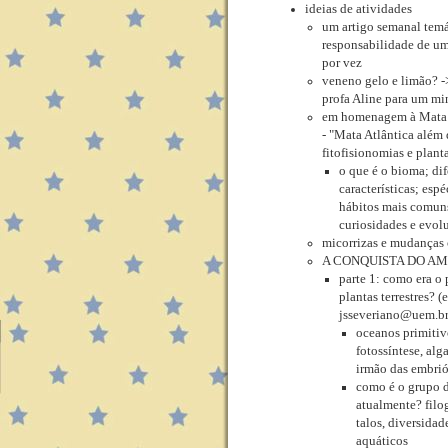
ideias de atividades
um artigo semanal temá
responsabilidade de 
por vez
veneno gelo e limão? -
profa Aline para um mi
em homenagem à Mata 
- "Mata Atlântica além 
fitofisionomias e plan
o que é o bioma; dif
características; espé
hábitos mais comun
curiosidades e evol
micorrizas e mudanças 
A CONQUISTA DO A
parte 1: como era o 
plantas terrestres? (
jsseveriano@uem.br
oceanos primitiv
fotossíntese, alg
irmão das embrió
como é o grupo d
atualmente? filo
talos, diversida
aquáticos