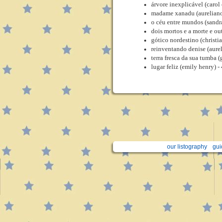
árvore inexplicável (carol
madame xanadu (aureliano
o céu entre mundos (sand
dois mortos e a morte e out
gótico nordestino (christi
reinventando denise (aure
terra fresca da sua tumba 
lugar feliz (emily henry) -
our listography
gui