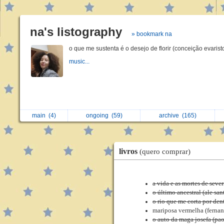
na's listography
» bookmark na
o que me sustenta é o desejo de florir (conceição evarist
music...
main
(4)
ongoing
(59)
archive
(165)
livros
(quero comprar)
a vida e as mortes de seve
o último ancestral (ale san
o rio que me corta por den
mariposa vermelha (fernan
o auto da maga josefa (pao