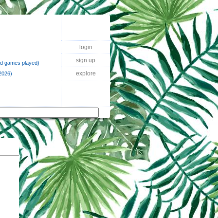
login
sign up
rd games played)
explore
2026)