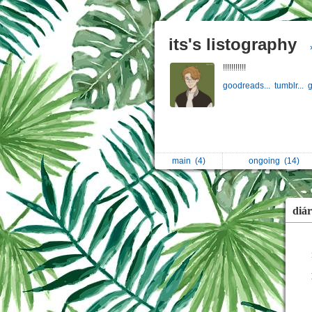
its's listography
!!!!!!!!!!!
goodreads...
tumblr...
g
main
(4)
ongoing
(14)
diár