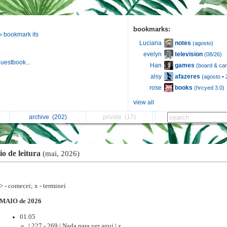
bookmarks:
» bookmark its
notes
Luciana
(agosto)
television
evelyn
(08/26)
uestbook...
games
Han
(board & ca
afazeres
alsy
(agosto • 
books
rose
(hrcyed 3.0)
view all
archive
(202)
private
(17)
io de leitura
(mai, 2026)
> - comecei; x - terminei
MAIO de 2026
01.05
| 227 - 269 | Nada para ver aqui |
x