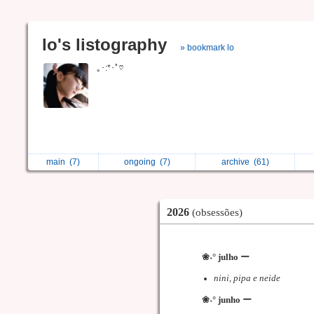
lo's listography
» bookmark lo
｡･:*･ﾟ♡
main
(7)
ongoing
(7)
archive
(61)
2026
(obsessões)
⠀ ⠀❀˖° julho ー
nini, pipa e neide
⠀ ⠀❀˖° junho ー