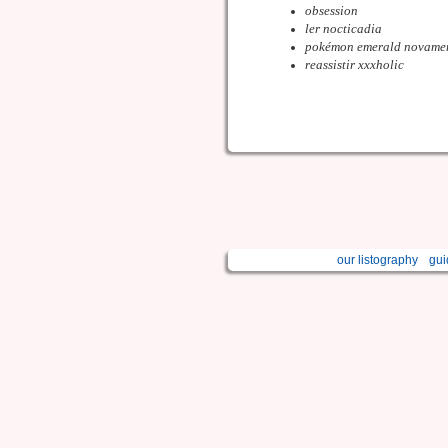
obsession
ler nocticadia
pokémon emerald novamen
reassistir xxxholic
our listography
gui