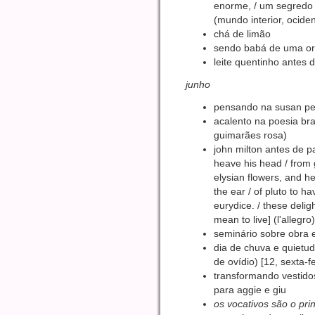
enorme, / um segredo q
(mundo interior, ociden
chá de limão
sendo babá de uma o
leite quentinho antes 
junho
pensando na susan pe
acalento na poesia bras
guimarães rosa)
john milton antes de pa
heave his head / from
elysian flowers, and h
the ear / of pluto to ha
eurydice. / these deligh
mean to live] (l'allegro)
seminário sobre obra 
dia de chuva e quietud
de ovídio) [12, sexta-fe
transformando vestido
para aggie e giu
os vocativos são o pri