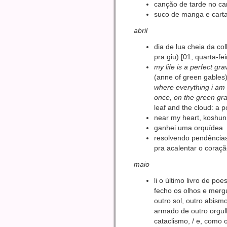
canção de tarde no ca
suco de manga e carta
abril
dia de lua cheia da col
pra giu) [01, quarta-fei
my life is a perfect gr
(anne of green gables)
where everything i am t
once, on the green gras
leaf and the cloud: a 
near my heart, koshu
ganhei uma orquídea
resolvendo pendências
pra acalentar o coraçã
maio
li o último livro de po
fecho os olhos e mergu
outro sol, outro abis
armado de outro orgulh
cataclismo, / e, como 