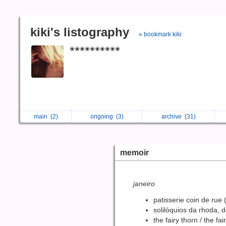
kiki's listography
» bookmark kiki
❀❀❀❀❀❀❀❀❀❀
main
(2)
ongoing
(3)
archive
(31)
memoir
janeiro
patisserie coin de rue 
solilóquios da rhoda, d
the fairy thorn / the f