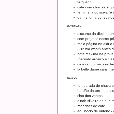
ferguson
café com chocolate q
terminei a odisseia (e 
ganhei uma boneca de 
fevereiro
discurso da diotima e
sem projetos nesse pr
meia página no diário 
(virginia woolf) antes d
nota máxima na prova d
(período arcaico e clá
devorando livros no fe
la belle dame sans mer
março
temporada de chuva e 
bordão da torre dos sus
sino dos ventos
dinah silveira de quei
manchas de café
equinócio de outono / 