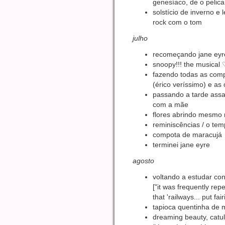
genesíaco, de o pelica
solstício de inverno e 
rock com o tom
julho
recomeçando jane eyr
snoopy!!! the musical 
fazendo todas as comp
(érico veríssimo) e as
passando a tarde ass
com a mãe
flores abrindo mesmo n
reminiscências / o temp
compota de maracujá
terminei jane eyre
agosto
voltando a estudar co
["it was frequently rep
that 'railways... put fair
tapioca quentinha de
dreaming beauty, catu