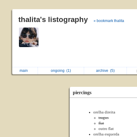
thalita's listography
» bookmark thalita
main
ongoing
(1)
archive
(5)
piercings
orelha direita
tragus
flat
outro flat
orelha esquerda