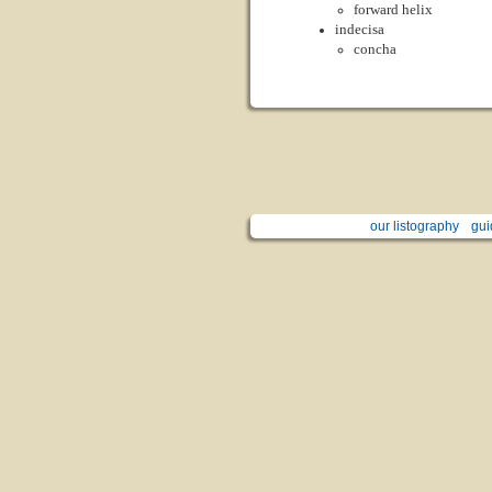
forward helix
indecisa
concha
our listography
gui