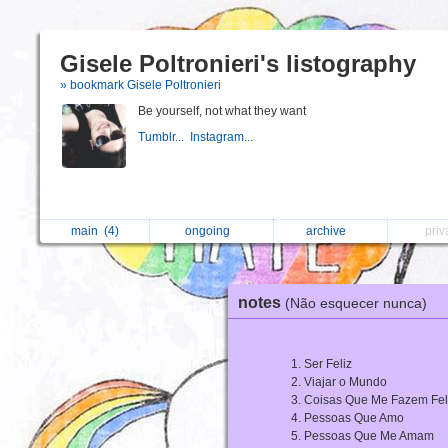
Gisele Poltronieri's listography
» bookmark Gisele Poltronieri
Be yourself, not what they want
Tumblr...
Instagram...
main
(4)
ongoing
archive
pri
notes
(Não esquecer nunca)
Ser Feliz
Viajar o Mundo
Coisas Que Me Fazem Fel
Pessoas Que Amo
Pessoas Que Me Amam