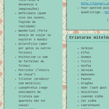
recorrendo a
http://tinyurl.c
devaneios e
Four-spotted pal
imaginações)
quadristigm...
ht
Nefelibata (quem
vive nas nuvens,
[
fugindo da
realidade)
Wanderlust (forte
desejo de viajar ou
Criaturas mitoló
explorar o mundo)
Ailurofilia (amor
por gatos ou outros
Selkies
felinos)
Elfos
Psithurism (o som
Gnomos
do farfalhar de
Trolls
folhas)
Ninfas
Petrichor ("cheiro
Sereias
de chuva")
Bakeneko
Tilintar (produzir
Faunos
som metálico)
Dragões
Lypophrenia (vago
Adar llwch gwin
sentimento de
Unicórnios
tristeza que
Leannán sidhe
aparenta não ter
Cat sidhe
causa)
Leprechauns