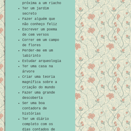
próxima a um riacho
Ter um jardim
secreto
Fazer alguém que
não conheço feliz
Escrever um poema
de cem versos
Correr em um campo
de flores
Perder-me em um
labirinto
Estudar arqueologia
Ter uma casa na
árvore
Criar uma teoria
magnífica sobre a
criação do mundo
Fazer uma grande
descoberta
Ser uma boa
contadora de
histórias
Ter um diário
completo com os
dias contados de