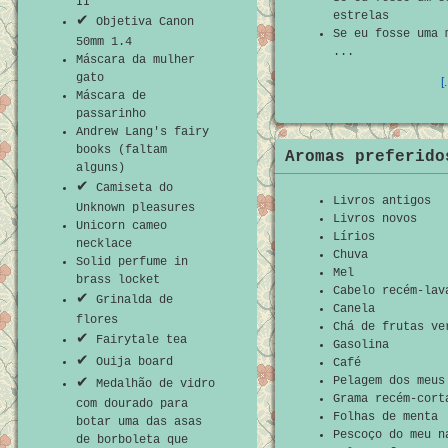
II
estrelas
✔
Objetiva Canon
Se eu fosse uma 
50mm 1.4
...
Máscara da mulher
gato
[
Máscara de
passarinho
Andrew Lang's fairy
books (faltam
Aromas preferido
alguns)
✔
Camiseta do
Livros antigos
Unknown pleasures
Livros novos
Unicorn cameo
Lírios
necklace
Chuva
Solid perfume in
Mel
brass locket
Cabelo recém-lav
✔
Grinalda de
Canela
flores
Chá de frutas ve
✔
Fairytale tea
Gasolina
✔
Ouija board
Café
Pelagem dos meus
✔
Medalhão de vidro
Grama recém-cort
com dourado para
Folhas de menta
botar uma das asas
Pescoço do meu n
de borboleta que