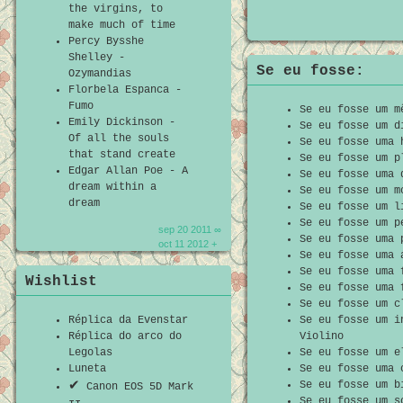
the virgins, to
make much of time
Percy Bysshe
Shelley -
Se eu fosse:
Ozymandias
Florbela Espanca -
Fumo
Se eu fosse um m
Emily Dickinson -
Se eu fosse um d
Of all the souls
Se eu fosse uma 
that stand create
Se eu fosse um p
Edgar Allan Poe - A
Se eu fosse uma 
dream within a
Se eu fosse um m
dream
Se eu fosse um l
Se eu fosse um p
sep 20 2011 ∞
Se eu fosse uma 
oct 11 2012 +
Se eu fosse uma 
Se eu fosse uma 
Wishlist
Se eu fosse uma 
Se eu fosse um c
Réplica da Evenstar
Se eu fosse um i
Réplica do arco do
Violino
Legolas
Se eu fosse um e
Luneta
Se eu fosse uma 
✔
Se eu fosse um b
Canon EOS 5D Mark
Se eu fosse um s