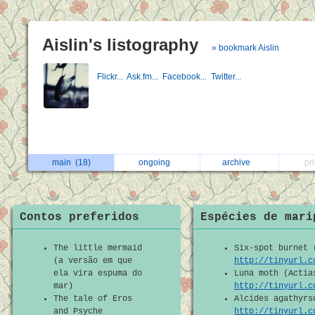
Aislin's listography
» bookmark Aislin
Flickr...
Ask.fm...
Facebook...
Twitter...
main
(18)
ongoing
archive
pr
Contos preferidos
Espécies de mari
The little mermaid
Six-spot burnet 
(a versão em que
http://tinyurl.c
ela vira espuma do
Luna moth (Actia
mar)
http://tinyurl.c
The tale of Eros
Alcides agathyrs
and Psyche
http://tinyurl.c