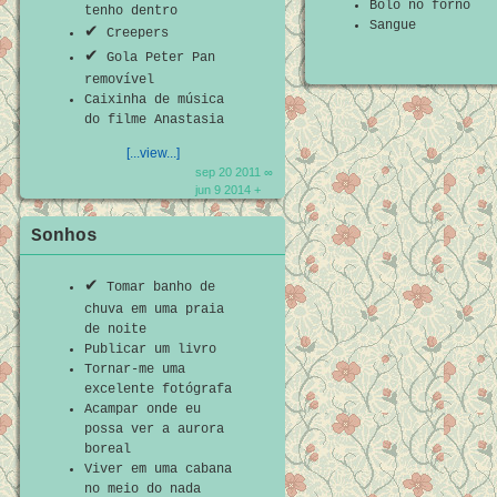
Bolo no forno
tenho dentro
Sangue
✔
Creepers
✔
Gola Peter Pan
removível
Caixinha de música
do filme Anastasia
[...view...]
sep 20 2011 ∞
jun 9 2014 +
Sonhos
✔
Tomar banho de
chuva em uma praia
de noite
Publicar um livro
Tornar-me uma
excelente fotógrafa
Acampar onde eu
possa ver a aurora
boreal
Viver em uma cabana
no meio do nada