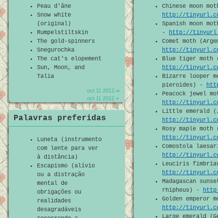
Peau d'âne
Chinese moon mot
Snow white
http://tinyurl.c
(original)
Spanish moon mot
Rumpelstiltskin
-
http://tinyurl
The gold-spinners
Comet moth (Arge
Snegurochka
http://tinyurl.c
The cat's elopement
Blue tiger moth 
Sun, Moon, and
http://tinyurl.c
Talia
Bizarre looper m
pieroides) -
htt
oct 11 2012 ∞
Peacock jewel mo
oct 11 2012 +
http://tinyurl.c
Little emerald (
Palavras preferidas
http://tinyurl.c
Rosy maple moth 
http://tinyurl.c
Luneta (instrumento
Comostola laesar
com lente para ver
http://tinyurl.c
à distância)
Leuciris fimbria
Escapismo (alívio
http://tinyurl.c
ou a distração
Madagascan sunse
mental de
rhipheus) -
http
obrigações ou
Golden emperor m
realidades
http://tinyurl.c
desagradáveis
Large emerald (G