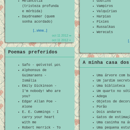
Melancolia
Goblins
(tristeza profunda
Vampiros
e mórbida)
Valquírias
Daydreamer (quem
Harpias
sonha acordado)
Pixies
Russalkas
[...view...]
Werecats
oct 11 2012 ∞
oct 11 2012 +
[
Poemas preferidos
A minha casa dos
Safo - φαίνεταί μοι
Alphonsus de
Guimaraens -
Uma árvore com b
Ismália
Um jardim secret
Emily Dickinson -
Uma biblioteca
I'm nobody! Who are
Um quarto no sót
you?
Adega
Edgar Allan Poe -
Objetos de decor
Alone
Porão
E. E. Cummings - I
Dois andares
carry your heart
Gatos de estimaç
with me
Uma casinha na á
Robert Herrick - To
Uma pequena estu