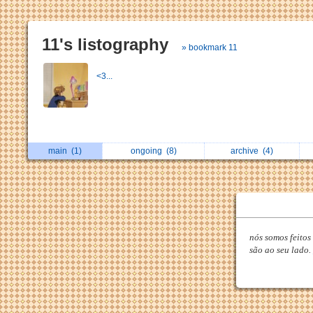
11's listography
» bookmark 11
<3...
main
(1)
ongoing
(8)
archive
(4)
nós somos feitos
são ao seu lado.