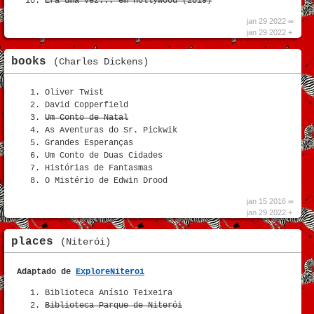
Era uma vez... em Hollywood (2019)
jan 29 2022 ∞
jan 29 2022 +
books
(Charles Dickens)
Oliver Twist
David Copperfield
Um Conto de Natal
As Aventuras do Sr. Pickwik
Grandes Esperanças
Um Conto de Duas Cidades
Histórias de Fantasmas
O Mistério de Edwin Drood
jan 15 2016 ∞
jan 29 2022 +
places
(Niterói)
Adaptado de
ExploreNiteroi
Biblioteca Anísio Teixeira
Biblioteca Parque de Niterói