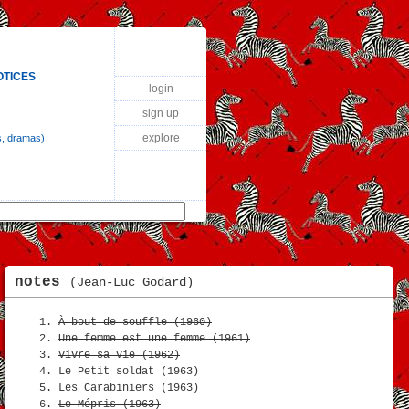
OTICES
login
sign up
explore
s, dramas)
notes
(Jean-Luc Godard)
À bout de souffle (1960)
Une femme est une femme (1961)
Vivre sa vie (1962)
Le Petit soldat (1963)
Les Carabiniers (1963)
Le Mépris (1963)