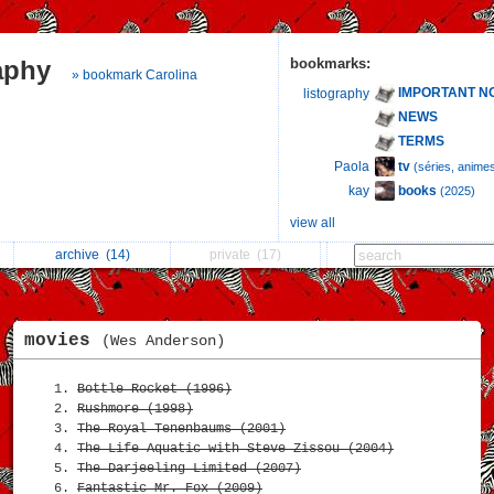
raphy
bookmarks:
» bookmark Carolina
IMPORTANT N
listography
NEWS
TERMS
tv
Paola
(séries, anime
books
kay
(2025)
view all
archive
(14)
private
(17)
movies
(Wes Anderson)
Bottle Rocket (1996)
Rushmore (1998)
The Royal Tenenbaums (2001)
The Life Aquatic with Steve Zissou (2004)
The Darjeeling Limited (2007)
Fantastic Mr. Fox (2009)