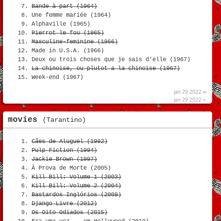
Bande à part (1964)
Une femme mariée (1964)
Alphaville (1965)
Pierrot le fou (1965)
Masculine-feminine (1966)
Made in U.S.A. (1966)
Deux ou trois choses que je sais d'elle (1967)
La chinoise, ou plutot a la chinoise (1967)
Week-end (1967)
jan 29 2022 ∞
jan 29 2022 +
movies
(Tarantino)
Cães de Aluguel (1992)
Pulp Fiction (1994)
Jackie Brown (1997)
À Prova de Morte (2005)
Kill Bill: Volume 1 (2003)
Kill Bill: Volume 2 (2004)
Bastardos Inglórios (2009)
Django Livre (2012)
Os Oito Odiados (2015)