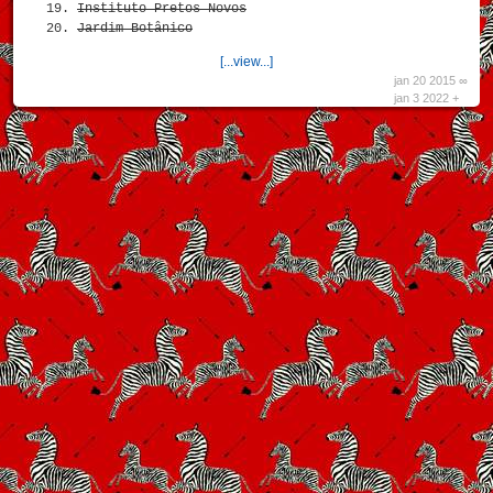
Instituto Pretos Novos
Jardim Botânico
[...view...]
jan 20 2015 ∞
jan 3 2022 +