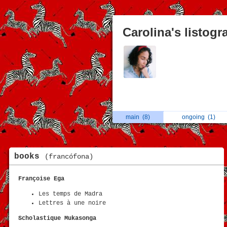
Carolina's listog
main
(8)
ongoing
(1)
books
(francófona)
Françoise Ega
Les temps de Madra
Lettres à une noire
Scholastique Mukasonga