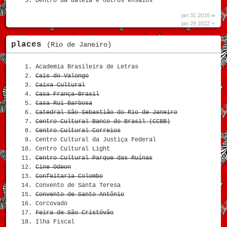
Dentro da baleia e outros ensaios
jan 31 2016 ∞
jan 29 2022 +
places
(Rio de Janeiro)
Academia Brasileira de Letras
Cais do Valongo
Caixa Cultural
Casa França-Brasil
Casa Rui Barbosa
Catedral São Sebastião do Rio de Janeiro
Centro Cultural Banco do Brasil (CCBB)
Centro Cultural Correios
Centro Cultural da Justiça Federal
Centro Cultural Light
Centro Cultural Parque das Ruínas
Cine Odeon
Confeitaria Colombo
Convento de Santa Teresa
Convento de Santo Antônio
Corcovado
Feira de São Cristóvão
Ilha Fiscal