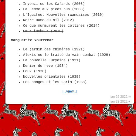
Inyenzi ou les Cafards (2006)
La Femme aux pieds nus (2008)
L'Iguifou. Nouvelles rwandaises (2010)
Notre-Dame du Nil (2012)
Ce que murmurent les collines (2014)
Cœur tambour (2015)
Marguerite Yourcenar
Le jardin des chimères (1921)
Alexis ou le traité du vain combat (1929)
La nouvelle Eurydice (1931)
Denier du rêve (1934)
Feux (1936)
Nouvelles orientales (1938)
Les songes et les sorts (1938)
[...view...]
jan 29 2022 ∞
jan 29 2022 +