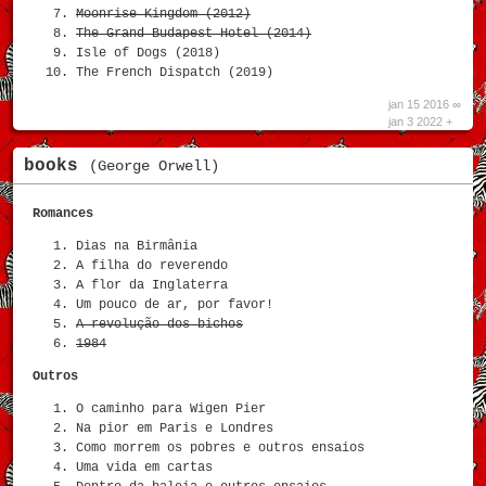
Moonrise Kingdom (2012)
The Grand Budapest Hotel (2014)
Isle of Dogs (2018)
The French Dispatch (2019)
jan 15 2016 ∞
jan 3 2022 +
books
(George Orwell)
Romances
Dias na Birmânia
A filha do reverendo
A flor da Inglaterra
Um pouco de ar, por favor!
A revolução dos bichos
1984
Outros
O caminho para Wigen Pier
Na pior em Paris e Londres
Como morrem os pobres e outros ensaios
Uma vida em cartas