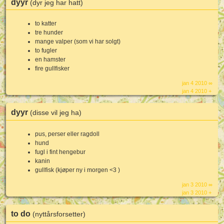
dyyr
(dyr jeg har hatt)
to katter
tre hunder
mange valper (som vi har solgt)
to fugler
en hamster
fire gullfisker
jan 4 2010 ∞
jan 4 2010 +
dyyr
(disse vil jeg ha)
pus, perser eller ragdoll
hund
fugl i fint hengebur
kanin
gullfisk (kjøper ny i morgen <3 )
jan 3 2010 ∞
jan 3 2010 +
to do
(nyttårsforsetter)