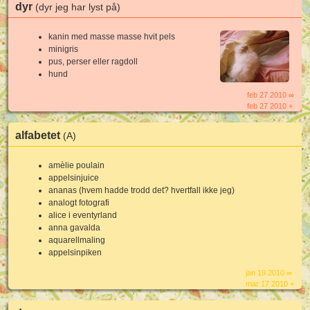
dyr
(dyr jeg har lyst på)
kanin med masse masse hvit pels
minigris
pus, perser eller ragdoll
hund
feb 27 2010 ∞
feb 27 2010 +
alfabetet
(A)
amèlie poulain
appelsinjuice
ananas (hvem hadde trodd det? hvertfall ikke jeg)
analogt fotografi
alice i eventyrland
anna gavalda
aquarellmaling
appelsinpiken
jan 19 2010 ∞
mar 17 2010 +