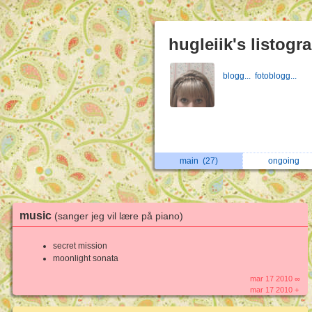
hugleiik's listogr
blogg...
fotoblogg...
main
(27)
ongoing
music
(sanger jeg vil lære på piano)
secret mission
moonlight sonata
mar 17 2010 ∞
mar 17 2010 +