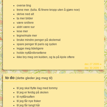
overse ting
trene mer. (tulla. få finere kropp uten å gjøre noe)
skrive ned alt
ta mer bilder
være snillere
aldri være sur
lese mer
tegne/male mer
bruke mindre penger på skolemat
spare penger til paris og syden
legge meg tideligere
holde nyttårsforsettene
ikke bry meg om kulden, og ta på kjole oftere
dec 27 2009 ∞
dec 30 2009 +
to do
(dette gleder jeg meg til)
til jeg skal flytte ilag med tommy
til jeg er ferdig på skolen
til nyttårsaften
til jeg får nye fisker
til jeg får langt hår