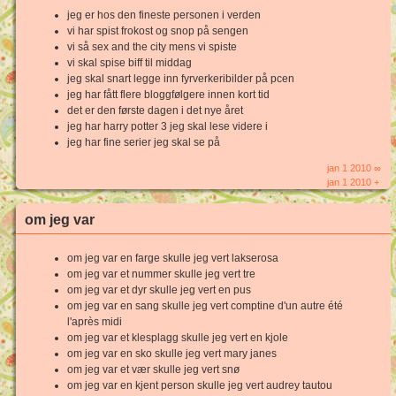
jeg er hos den fineste personen i verden
vi har spist frokost og snop på sengen
vi så sex and the city mens vi spiste
vi skal spise biff til middag
jeg skal snart legge inn fyrverkeribilder på pcen
jeg har fått flere bloggfølgere innen kort tid
det er den første dagen i det nye året
jeg har harry potter 3 jeg skal lese videre i
jeg har fine serier jeg skal se på
jan 1 2010 ∞
jan 1 2010 +
om jeg var
om jeg var en farge skulle jeg vert lakserosa
om jeg var et nummer skulle jeg vert tre
om jeg var et dyr skulle jeg vert en pus
om jeg var en sang skulle jeg vert comptine d'un autre été
l'après midi
om jeg var et klesplagg skulle jeg vert en kjole
om jeg var en sko skulle jeg vert mary janes
om jeg var et vær skulle jeg vert snø
om jeg var en kjent person skulle jeg vert audrey tautou