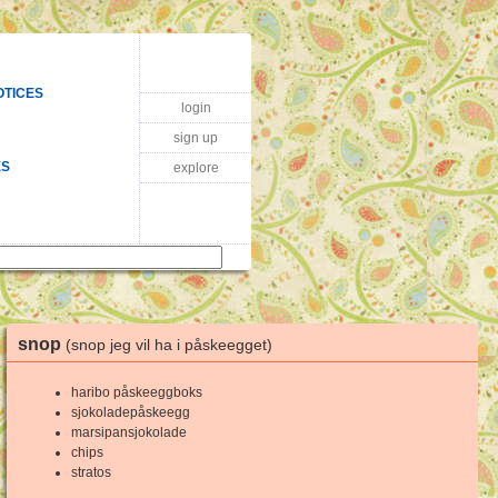
OTICES
login
sign up
ES
explore
snop
(snop jeg vil ha i påskeegget)
haribo påskeeggboks
sjokoladepåskeegg
marsipansjokolade
chips
stratos