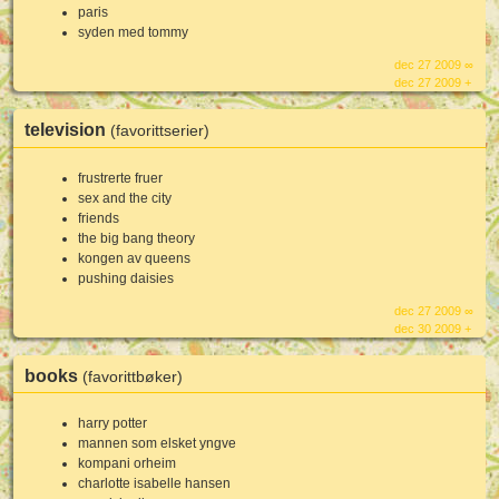
paris
syden med tommy
dec 27 2009 ∞
dec 27 2009 +
television
(favorittserier)
frustrerte fruer
sex and the city
friends
the big bang theory
kongen av queens
pushing daisies
dec 27 2009 ∞
dec 30 2009 +
books
(favorittbøker)
harry potter
mannen som elsket yngve
kompani orheim
charlotte isabelle hansen