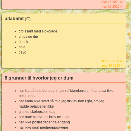
mar 23 2010 ∞
mar 23 2010 +
alfabetet
(C)
croissant med sjokolade
chips og dip
chuck
cola
cayo
feb 27 2010 ∞
mar 10 2010 +
8 grunner til hvorfor jeg er dum
har klart å rote bort regningen til kjørelæreren. har altså ikke
betalt enda.
har enda ikke svart på mld jeg fikk av han i går, om jeg
hadde betalt eller ikke
glemte skolepcen i dag
har bare skreve ett brev av tusen
har ikke postet det enda engang
har ikke gjort medieoppgavene