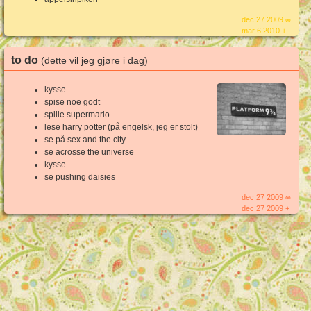
dec 27 2009 ∞
mar 6 2010 +
to do
(dette vil jeg gjøre i dag)
kysse
spise noe godt
spille supermario
lese harry potter (på engelsk, jeg er stolt)
se på sex and the city
se acrosse the universe
kysse
se pushing daisies
dec 27 2009 ∞
dec 27 2009 +