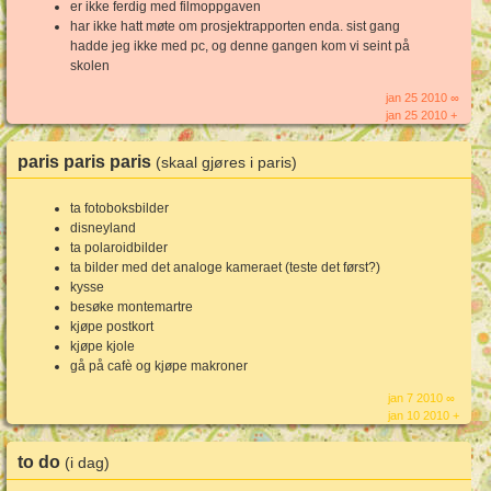
er ikke ferdig med filmoppgaven
har ikke hatt møte om prosjektrapporten enda. sist gang
hadde jeg ikke med pc, og denne gangen kom vi seint på
skolen
jan 25 2010 ∞
jan 25 2010 +
paris paris paris
(skaal gjøres i paris)
ta fotoboksbilder
disneyland
ta polaroidbilder
ta bilder med det analoge kameraet (teste det først?)
kysse
besøke montemartre
kjøpe postkort
kjøpe kjole
gå på cafè og kjøpe makroner
jan 7 2010 ∞
jan 10 2010 +
to do
(i dag)