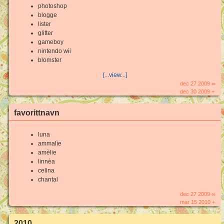
photoshop
blogge
lister
glitter
gameboy
nintendo wii
blomster
[...view...]
dec 27 2009 ∞
dec 30 2009 +
favorittnavn
luna
ammalìe
amèlie
linnèa
celina
chantal
dec 27 2009 ∞
mar 15 2010 +
2010