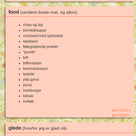
food
(verdens beste mat. og sånn)
chips og dip
blomkålsuppe
croissant med sjokolade
lapskaus
fløtegratinerte poteter
"pomfri"
biff
biffsnadder
bearnaisesaus
tzatziki
pita gyros
pizza
hamburger
kebab
hvitløk
jan 4 2010 ∞
jan 4 2010 +
glede
(hvorfor jeg er glad nå)