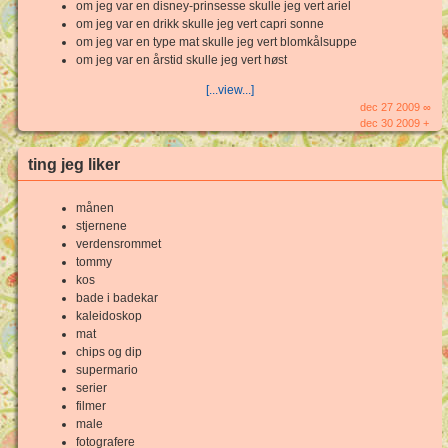
om jeg var en disney-prinsesse skulle jeg vert ariel
om jeg var en drikk skulle jeg vert capri sonne
om jeg var en type mat skulle jeg vert blomkålsuppe
om jeg var en årstid skulle jeg vert høst
[...view...]
dec 27 2009 ∞
dec 30 2009 +
ting jeg liker
månen
stjernene
verdensrommet
tommy
kos
bade i badekar
kaleidoskop
mat
chips og dip
supermario
serier
filmer
male
fotografere