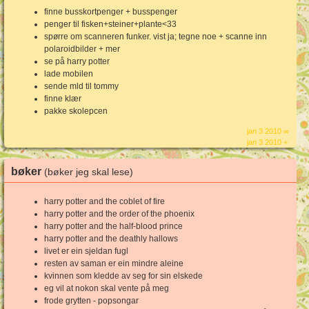
finne busskortpenger + busspenger
penger til fisken+steiner+plante<33
spørre om scanneren funker. vist ja; tegne noe + scanne inn
polaroidbilder + mer
se på harry potter
lade mobilen
sende mld til tommy
finne klær
pakke skolepcen
jan 3 2010 ∞
jan 3 2010 +
bøker
(bøker jeg skal lese)
harry potter and the coblet of fire
harry potter and the order of the phoenix
harry potter and the half-blood prince
harry potter and the deathly hallows
livet er ein sjeldan fugl
resten av saman er ein mindre aleine
kvinnen som kledde av seg for sin elskede
eg vil at nokon skal vente på meg
frode grytten - popsongar