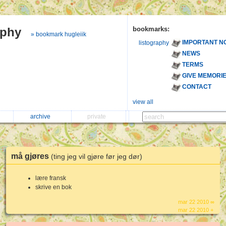
aphy
bookmarks:
» bookmark hugleiik
IMPORTANT N
listography
NEWS
TERMS
GIVE MEMORI
CONTACT
view all
archive
private
må gjøres
(ting jeg vil gjøre før jeg dør)
lære fransk
skrive en bok
mar 22 2010 ∞
mar 22 2010 +