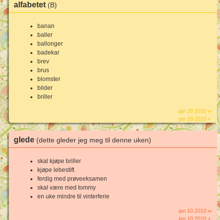
alfabetet
(B)
banan
baller
ballonger
badekar
brev
brus
blomster
bilder
briller
jan 29 2010 ∞
jan 29 2010 +
glede
(dette gleder jeg meg til denne uken)
skal kjøpe briller
kjøpe lebestift
ferdig med prøveeksamen
skal være med tommy
en uke mindre til vinterferie
jan 10 2010 ∞
jan 10 2010 +