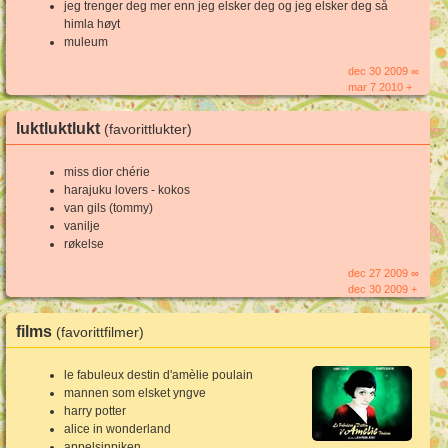
jeg trenger deg mer enn jeg elsker deg og jeg elsker deg så
himla høyt
muleum
dec 30 2009 ∞
mar 7 2010 +
luktluktlukt
(favorittlukter)
miss dior chérie
harajuku lovers - kokos
van gils (tommy)
vanilje
røkelse
dec 27 2009 ∞
dec 30 2009 +
films
(favorittfilmer)
le fabuleux destin d'amèlie poulain
mannen som elsket yngve
harry potter
alice in wonderland
appelsinpiken