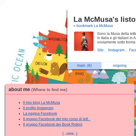
La McMusa's list
» bookmark La McMusa
Sono la Musa della lette
in Italia e gli italiani 
ovviamente sotto forma d
Sito...
Instagram...
Fac
main
(6)
ongoing
about me
(Where to find me)
Il mio blog La McMusa
Il profilo Instagram
La pagina Facebook
Il gruppo Facebook del mio corso di lett...
Il gruppo Facebook dei Book Riders
[...view...]