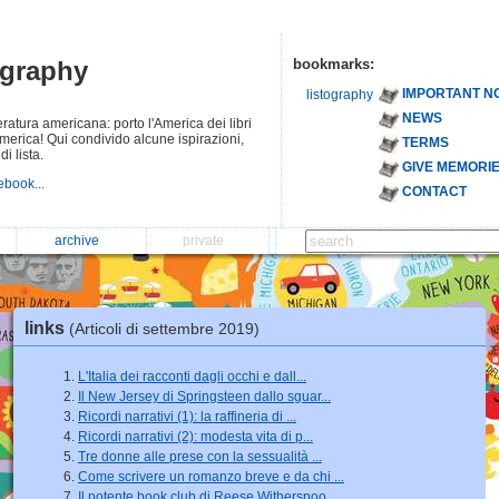
ography
bookmarks:
IMPORTANT N
listography
NEWS
ratura americana: porto l'America dei libri
in America! Qui condivido alcune ispirazioni,
TERMS
i lista.
GIVE MEMORI
ebook...
CONTACT
archive
private
links
(Articoli di settembre 2019)
L'Italia dei racconti dagli occhi e dall...
Il New Jersey di Springsteen dallo sguar...
Ricordi narrativi (1): la raffineria di ...
Ricordi narrativi (2): modesta vita di p...
Tre donne alle prese con la sessualità ...
Come scrivere un romanzo breve e da chi ...
Il potente book club di Reese Witherspoo...