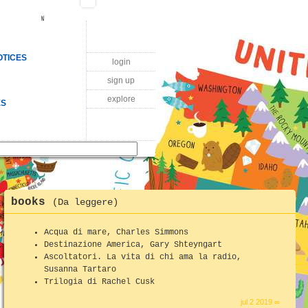
OTICES
login
sign up
explore
ES
books
(Da leggere)
Acqua di mare, Charles Simmons
Destinazione America, Gary Shteyngart
Ascoltatori. La vita di chi ama la radio,
Susanna Tartaro
Trilogia di Rachel Cusk
jul 2 2019 ∞