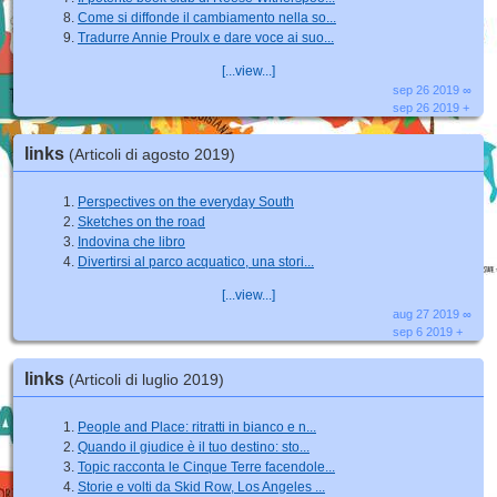
Come si diffonde il cambiamento nella so...
Tradurre Annie Proulx e dare voce ai suo...
[...view...]
sep 26 2019 ∞
sep 26 2019 +
links
(Articoli di agosto 2019)
Perspectives on the everyday South
Sketches on the road
Indovina che libro
Divertirsi al parco acquatico, una stori...
[...view...]
aug 27 2019 ∞
sep 6 2019 +
links
(Articoli di luglio 2019)
People and Place: ritratti in bianco e n...
Quando il giudice è il tuo destino: sto...
Topic racconta le Cinque Terre facendole...
Storie e volti da Skid Row, Los Angeles ...