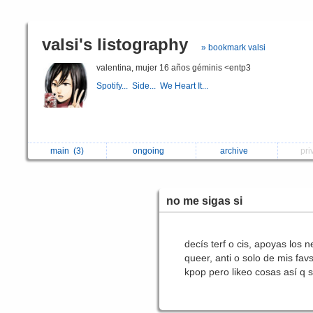
valsi's listography
» bookmark valsi
valentina, mujer 16 años géminis <entp3
Spotify...
Side...
We Heart It...
main
(3)
ongoing
archive
pri
no me sigas si
decís terf o cis, apoyas los
queer, anti o solo de mis fav
kpop pero likeo cosas así q 