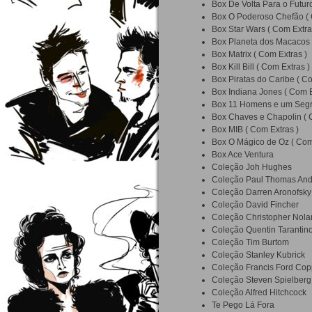
Box De Volta Para o Futuro
Box O Poderoso Chefão ( 
Box Star Wars ( Com Extra
Box Planeta dos Macacos 
Box Matrix ( Com Extras )
Box Kill Bill ( Com Extras )
Box Piratas do Caribe ( Co
Box Indiana Jones ( Com E
Box 11 Homens e um Segre
Box Chaves e Chapolin ( 
Box MIB ( Com Extras )
Box O Mágico de Oz ( Com
Box Ace Ventura
Coleção Joh Hughes
Coleção Paul Thomas An
Coleção Darren Aronofsky
Coleção David Fincher
Coleção Christopher Nola
Coleção Quentin Tarantin
Coleção Tim Burtom
Coleção Stanley Kubrick
Coleção Francis Ford Cop
Coleção Steven Spielberg
Coleção Alfred Hitchcock
Te Pego Lá Fora