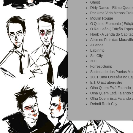
Ghost
Dirty Dance - Ritmo Quent
Por Uma Vida Menos Ordi
Moulin Rouge
O Quinto Elemento ( Ediçã
O Rei Leão ( Edição Espec
Hook - A Lenda do Capitã
Alice no País das Maravilh
A Lenda
Labirinto
Sin City
300
Forrest Gump
Sociedade dos Poetas Mo
2001 Uma Odisséia no Es
E.T. O Extraterrestre
Olha Quem Está Falando
Olha Quem Está Falando
Olha Quem Está Falando 
Detroit Rock City