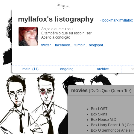
myllafox's listography
» bookmark myllafox
Ah,se o que eu sou
É também o que eu escolhi ser
Aceito a condição
twitter...
facebook...
tumblr...
blogspot...
main
(11)
ongoing
archive
p
movies
(DvDs Que Quero Ter)
Box LOST
Box Skins
Box House M.D
Box Harry Potter 1-8 ( Com
Box O Senhor dos Anéis ( 