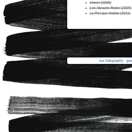
Volver
(2006)
Los Abrazos Rotos
(2009)
La Piel que Habito
(2011)
our listography
gui