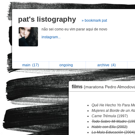
pat's listography
» bookmark pat
não sei como eu vim parar aqui de novo
instagram...
main
(17)
ongoing
archive
(4)
films
(maratona Pedro Almodová
Qué He Hecho Yo Para Me
Mujeres al Borde de un At
Carne Trémula
(1997)
Todo Sobre Mi Madre
(199
Hable con Ella
(2002)
La Mala Educación
(2004)