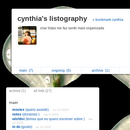
cynthia's listography
» bookmark cynthia
criar listas me faz sentir mais organizada
main
(7)
ongoing
(5)
archive
(1)
archive (1)
all lists (27)
main
movies
(quero assistir)
oct 15 2025
notes
(doramas )
mar 9 2024
wishlist
(temas que eu quero escrever sobre )
feb
12 2024
to do
(goals)
jul 14 2023