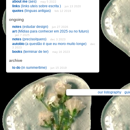
about me
(aes)
may 5 2022
links
(links uteis sobre escrita )
jun 13 2020
quotes
(linguas antigas)
feb 12 2019
ongoing
notes
(estudar design)
jun 27 2026
art
(Mídias para conhecer em 2025 ou no futuro)
jan 7 2025
notes
(preciso/quero)
dec 3 2023
autobio
(a questão é que eu moro muito longe)
dec
3 2023
books
(terminar de ler)
may 16 2023
archive
to do
(in summertime)
jun 15 2019
our listography
gui