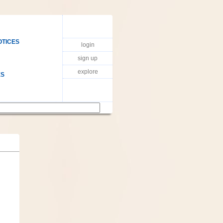
OTICES
login
sign up
explore
ES