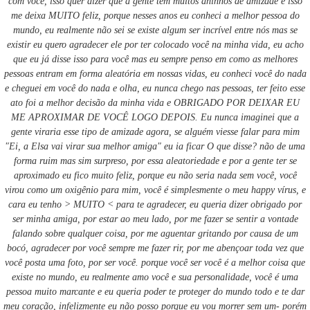
com você, isso quer dizer que a gente tem muitos aninhos de amizade e isso
me deixa MUITO feliz, porque nesses anos eu conheci a melhor pessoa do
mundo, eu realmente não sei se existe algum ser incrível entre nós mas se
existir eu quero agradecer ele por ter colocado você na minha vida, eu acho
que eu já disse isso para você mas eu sempre penso em como as melhores
pessoas entram em forma aleatória em nossas vidas, eu conheci você do nada
e cheguei em você do nada e olha, eu nunca chego nas pessoas, ter feito esse
ato foi a melhor decisão da minha vida e OBRIGADO POR DEIXAR EU
ME APROXIMAR DE VOCÊ LOGO DEPOIS. Eu nunca imaginei que a
gente viraria esse tipo de amizade agora, se alguém viesse falar para mim
"Ei, a Elsa vai virar sua melhor amiga" eu ia ficar O que disse? não de uma
forma ruim mas sim surpreso, por essa aleatoriedade e por a gente ter se
aproximado eu fico muito feliz, porque eu não seria nada sem você, você
virou como um oxigênio para mim, você é simplesmente o meu happy vírus, e
cara eu tenho > MUITO < para te agradecer, eu queria dizer obrigado por
ser minha amiga, por estar ao meu lado, por me fazer se sentir a vontade
falando sobre qualquer coisa, por me aguentar gritando por causa de um
bocó, agradecer por você sempre me fazer rir, por me abençoar toda vez que
você posta uma foto, por ser você. porque você ser você é a melhor coisa que
existe no mundo, eu realmente amo você e sua personalidade, você é uma
pessoa muito marcante e eu queria poder te proteger do mundo todo e te dar
meu coração, infelizmente eu não posso porque eu vou morrer sem um- porém