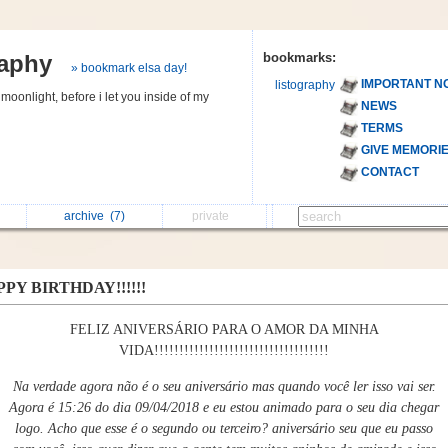
raphy
bookmarks:
» bookmark elsa day!
IMPORTANT N
listography
 moonlight, before i let you inside of my
NEWS
TERMS
GIVE MEMORI
CONTACT
archive
(7)
private
PY BIRTHDAY!!!!!!
FELIZ ANIVERSÁRIO PARA O AMOR DA MINHA
VIDA!!!!!!!!!!!!!!!!!!!!!!!!!!!!!!!!!!!
Na verdade agora não é o seu aniversário mas quando você ler isso vai ser.
Agora é 15:26 do dia 09/04/2018 e eu estou animado para o seu dia chegar
logo. Acho que esse é o segundo ou terceiro? aniversário seu que eu passo