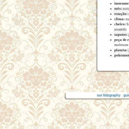
instrume
mês:
out
estação:
clima:
nu
cheiro:
b
assando
sapatos:
peça de 
moletom
planeta:
pokemon
our listography
gui