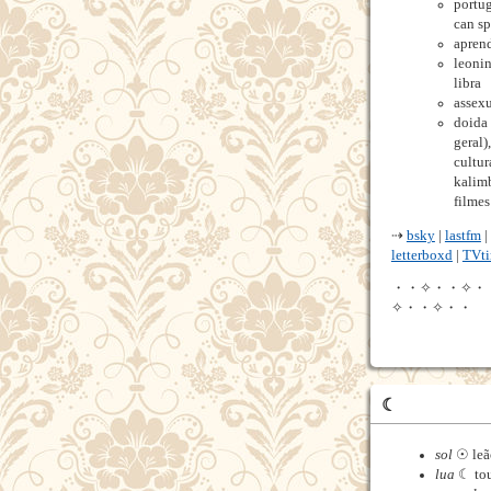
portug
can sp
apren
leoni
libra
assexu
doida 
geral)
cultur
kalimb
filmes
⇢
bsky
|
lastfm
|
letterboxd
|
TVt
・・✧・・✧・
✧・・✧・・
☾
sol
☉ leã
lua
☾ to