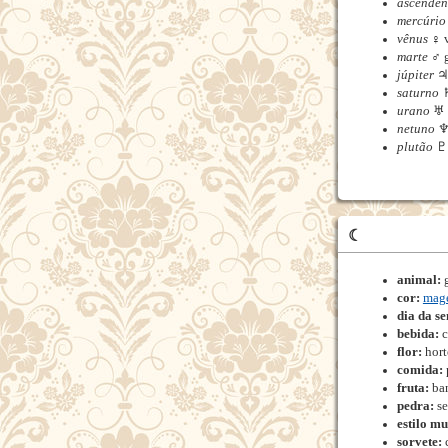
ascenden
mercúrio
vênus
♀ 
marte
♂ 
júpiter
♃ 
saturno
♄
urano
♅ 
netuno
♆ 
plutão
♇ 
☾
animal:
g
cor:
mag
dia da s
bebida:
c
flor:
hort
comida:
fruta:
ba
pedra:
se
estilo mu
sorvete: