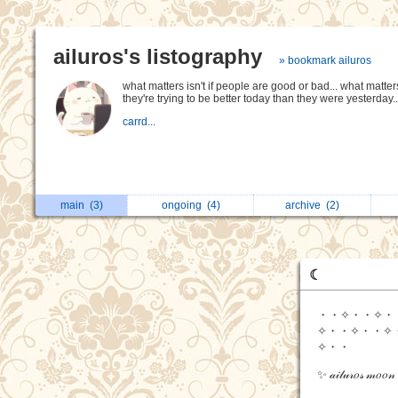
ailuros's listography
» bookmark ailuros
what matters isn't if people are good or bad... what matters 
they're trying to be better today than they were yesterday..
carrd...
main
(3)
ongoing
(4)
archive
(2)
☾
・・✧・・✧・
✧・・✧・・✧
✧・・
ㅤ✨ 𝒶𝒾𝓁𝓊𝓇𝑜𝓈 𝓂𝑜𝑜