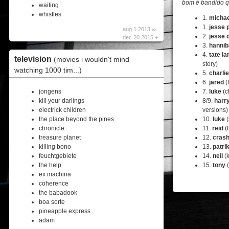
bom é bandido q
waiting
whistles
1.
michae
1.
jesse 
aug 1 2013 ∞
2.
jesse 
dec 20 2015 +
3.
hannib
4.
tate l
television
(movies i wouldn't mind
story)
watching 1000 tim...)
5.
charli
6.
jared
(
jongens
7.
luke
(c
kill your darlings
8/9.
harr
electrick children
versions)
the place beyond the pines
10.
luke
(
chronicle
11.
reid
(
treasure planet
12.
cras
killing bono
13.
patri
feuchtgebiete
14.
neil
(k
the help
15.
tony
(
ex machina
coherence
the babadook
boa sorte
pineapple express
adam