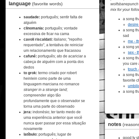
language
(favorite words)
wolfsbanepunch a
mix for your foll
saudade:
português; sentir falta de
a song t
alguém
desire
clinomania:
português; vontade
a song th
excessiva de ficar na cama
sad
cavoli riscaldati:
italiano; "repolho
me - t
requentado", a tentativa de reiniciar
a song you
um relacionamento que fracassou
sex - 
cafuné:
português; ato de acariciar a
a song t
cabeça de alguém com a ponta dos
you care
dedos
touch 
to grok:
termo criado por robert
a song th
heinlein como parte de uma
favorite 
linguagem marciana no romance
umbilic
stranger in a strange land;
a song th
compreender algo tão
profundamente que o observador se
torna uma parte do observado
jera:
indonésio; ter tanto medo de
uma experiência anterior que você
nunca quer passar por essa situação
notes
(reasons
novamente
latíbulo:
português; lugar de
good tv 