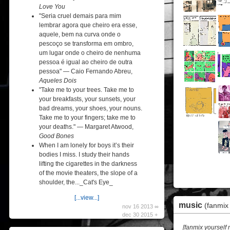
Love You
"Seria cruel demais para mim
lembrar agora que cheiro era esse,
aquele, bem na curva onde o
pescoço se transforma em ombro,
um lugar onde o cheiro de nenhuma
pessoa é igual ao cheiro de outra
pessoa" — Caio Fernando Abreu,
Aqueles Dois
"Take me to your trees. Take me to
your breakfasts, your sunsets, your
bad dreams, your shoes, your nouns.
Take me to your fingers; take me to
your deaths." — Margaret Atwood,
Good Bones
When I am lonely for boys it’s their
bodies I miss. I study their hands
lifting the cigarettes in the darkness
of the movie theaters, the slope of a
shoulder, the..._Cat's Eye_
[...view...]
music
(fanmix 
nov 16 2013 ∞
dec 30 2015 +
[fanmix yourself