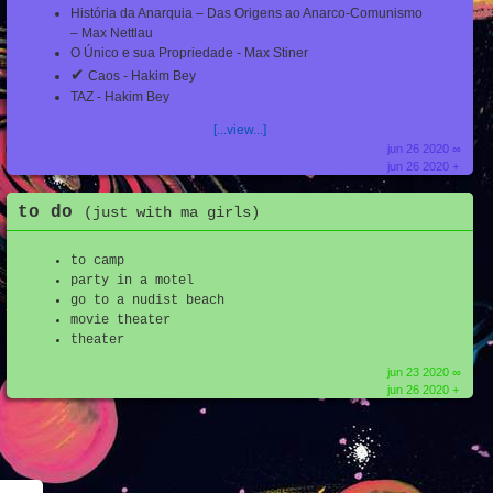
História da Anarquia – Das Origens ao Anarco-Comunismo
– Max Nettlau
O Único e sua Propriedade - Max Stiner
✔
Caos - Hakim Bey
TAZ - Hakim Bey
[...view...]
jun 26 2020 ∞
jun 26 2020 +
to do
(just with ma girls)
to camp
party in a motel
go to a nudist beach
movie theater
theater
jun 23 2020 ∞
jun 26 2020 +