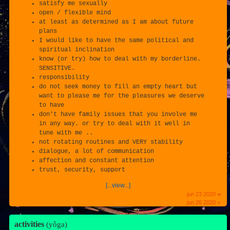
satisfy me sexually
open / flexible mind
at least as determined as I am about future
plans
I would like to have the same political and
spiritual inclination
know (or try) how to deal with my borderline.
SENSITIVE.
responsibility
do not seek money to fill an empty heart but
want to please me for the pleasures we deserve
to have
don't have family issues that you involve me
in any way. or try to deal with it well in
tune with me ..
not rotating routines and VERY stability
dialogue, a lot of communication
affection and constant attention
trust, security, support
[...view...]
jun 23 2020 ∞
jun 26 2020 +
activities
(yôga)