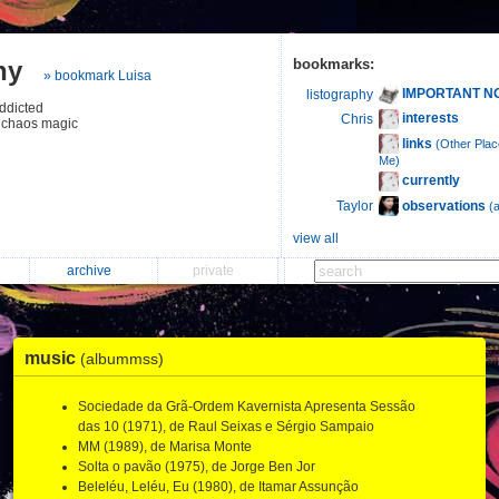
hy
bookmarks:
» bookmark Luisa
IMPORTANT N
listography
addicted
interests
Chris
& chaos magic
links
(Other Pla
Me)
currently
observations
Taylor
(a
view all
archive
private
music
(albummss)
Sociedade da Grã-Ordem Kavernista Apresenta Sessão
das 10 (1971), de Raul Seixas e Sérgio Sampaio
MM (1989), de Marisa Monte
Solta o pavão (1975), de Jorge Ben Jor
Beleléu, Leléu, Eu (1980), de Itamar Assunção