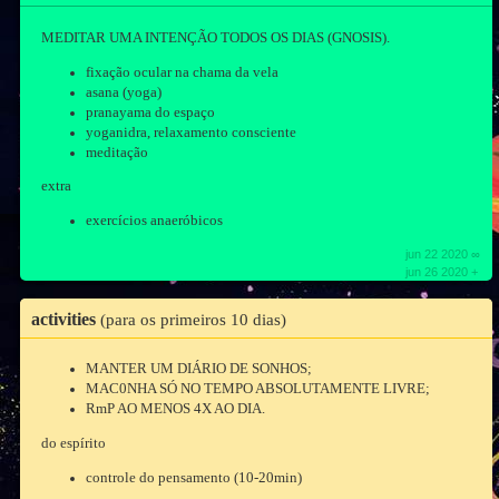
MEDITAR UMA INTENÇÃO TODOS OS DIAS (GNOSIS).
fixação ocular na chama da vela
asana (yoga)
pranayama do espaço
yoganidra, relaxamento consciente
meditação
extra
exercícios anaeróbicos
jun 22 2020 ∞
jun 26 2020 +
activities
(para os primeiros 10 dias)
MANTER UM DIÁRIO DE SONHOS;
MAC0NHA SÓ NO TEMPO ABSOLUTAMENTE LIVRE;
RmP AO MENOS 4X AO DIA.
do espírito
controle do pensamento (10-20min)