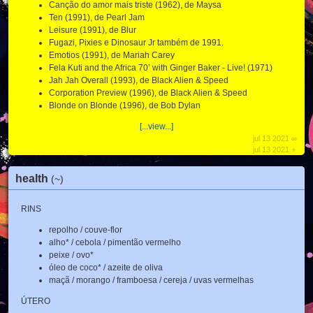
Canção do amor mais triste (1962), de Maysa
Ten (1991), de Pearl Jam
Leisure (1991), de Blur
Fugazi, Pixies e Dinosaur Jr também de 1991.
Emotios (1991), de Mariah Carey
Fela Kuti and the Africa 70’ with Ginger Baker - Live! (1971)
Jah Jah Overall (1993), de Black Alien & Speed
Corporation Preview (1996), de Black Alien & Speed
Blonde on Blonde (1996), de Bob Dylan
[...view...]
jul 13 2021 ∞
jul 13 2021 +
health
(~)
RINS
repolho / couve-flor
alho* / cebola / pimentão vermelho
peixe / ovo*
óleo de coco* / azeite de oliva
maçã / morango / framboesa / cereja / uvas vermelhas
ÚTERO