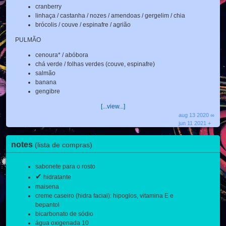
cranberry
linhaça / castanha / nozes / amendoas / gergelim / chia
brócolis / couve / espinafre / agrião
PULMÃO
cenoura* / abóbora
chá verde / folhas verdes (couve, espinafre)
salmão
banana
gengibre
[...view...]
aug 13 2020 ∞
jun 11 2021 +
notes
(lista de compras)
sabonete para o rosto
✔
hidratante
maisena
creme caseiro (hidra facial): hipoglos, vitamina E e
bepantol
bicarbonato de sódio
água oxigenada 10