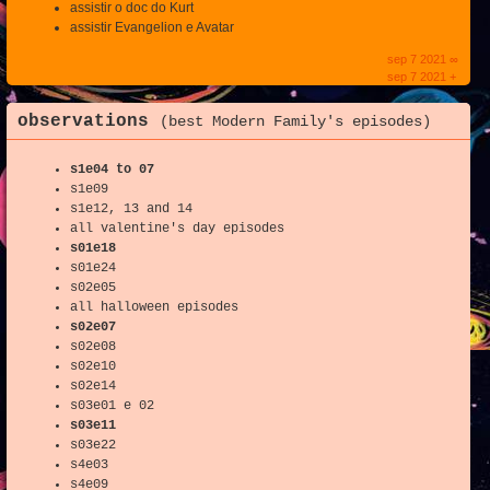
assistir o doc do Kurt
assistir Evangelion e Avatar
sep 7 2021 ∞
sep 7 2021 +
observations
(best Modern Family's episodes)
s1e04 to 07
s1e09
s1e12, 13 and 14
all valentine's day episodes
s01e18
s01e24
s02e05
all halloween episodes
s02e07
s02e08
s02e10
s02e14
s03e01 e 02
s03e11
s03e22
s4e03
s4e09