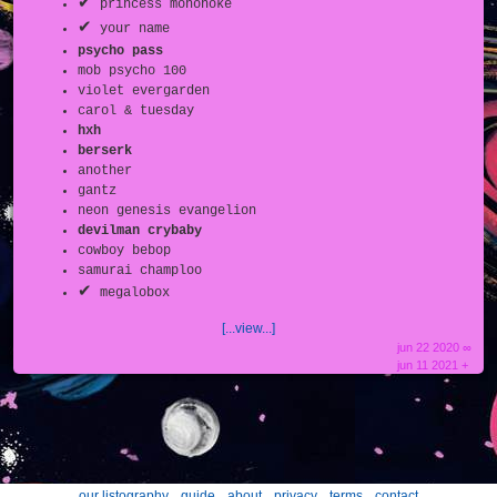
✔
princess mononoke
✔
your name
psycho pass
mob psycho 100
violet evergarden
carol & tuesday
hxh
berserk
another
gantz
neon genesis evangelion
devilman crybaby
cowboy bebop
samurai champloo
✔
megalobox
[...view...]
jun 22 2020 ∞
jun 11 2021 +
our listography
guide
about
privacy
terms
contact