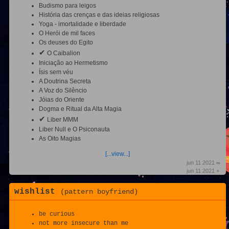
Budismo para leigos
História das crenças e das ideias religiosas
Yoga - imortalidade e liberdade
O Herói de mil faces
Os deuses do Egito
✔
O Caibalion
Iniciação ao Hermetismo
Ísis sem véu
A Doutrina Secreta
A Voz do Silêncio
Jóias do Oriente
Dogma e Ritual da Alta Magia
✔
Liber MMM
Liber Null e O Psiconauta
As Oito Magias
[...view...]
jun 11 2021 ∞
jun 11 2021 +
wishlist
(pattern boyfriend)
be curious
not more insecure than me