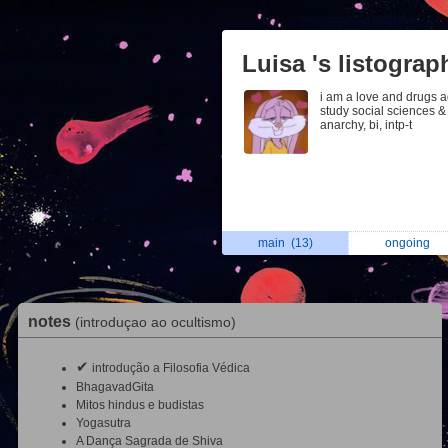
Luisa 's listograp
i am a love and drugs 
study social sciences 
anarchy, bi, intp-t
main
(13)
ongoing
notes
(introduçao ao ocultismo)
✔
introdução a Filosofia Védica
BhagavadGita
Mitos hindus e budistas
Yogasutra
A Dança Sagrada de Shiva