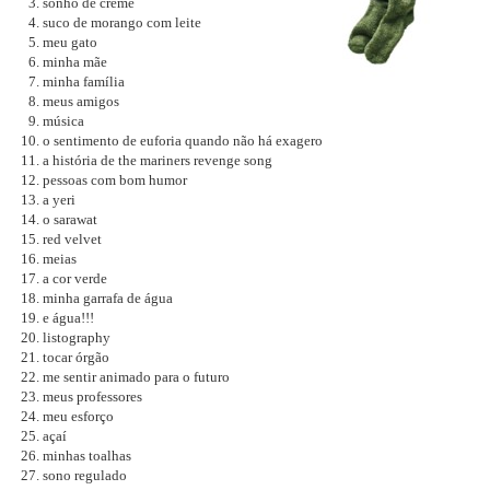
sonho de creme
suco de morango com leite
meu gato
minha mãe
minha família
meus amigos
música
o sentimento de euforia quando não há exagero
a história de the mariners revenge song
pessoas com bom humor
a yeri
o sarawat
red velvet
meias
a cor verde
minha garrafa de água
e água!!!
listography
tocar órgão
me sentir animado para o futuro
meus professores
meu esforço
açaí
minhas toalhas
sono regulado