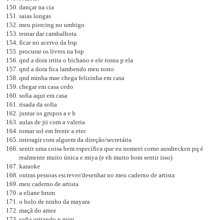
dançar na cia
saias longas
meu piercing no umbigo
tentar dar cambalhota
ficar no acervo da bsp
procurar os livros na bsp
qnd a dora irrita o bichano e ele rosna p ela
qnd a dora fica lambendo meu rosto
qnd minha mae chega felizinha em casa
chegar em casa cedo
sofia aqui em casa
risada da sofia
juntar os grupos a e b
aulas de jti com a valeria
tomar sol em frente a etec
interagir com alguem da direção/secretária
sentir uma coisa bem específica que eu nomeei como ausdrecken pq é
realmente muito única e miya (e eh muito bom sentir isso)
karaoke
outras pessoas escrever/desenhar no meu caderno de artista
meu caderno de artista
a eliane brum
o bolo de ninho da mayara
maçã do amor
sofia gritando p mim