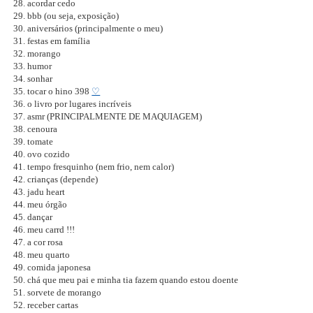
acordar cedo
bbb (ou seja, exposição)
aniversários (principalmente o meu)
festas em família
morango
humor
sonhar
tocar o hino 398
♡
o livro por lugares incríveis
asmr (PRINCIPALMENTE DE MAQUIAGEM)
cenoura
tomate
ovo cozido
tempo fresquinho (nem frio, nem calor)
crianças (depende)
jadu heart
meu órgão
dançar
meu carrd !!!
a cor rosa
meu quarto
comida japonesa
chá que meu pai e minha tia fazem quando estou doente
sorvete de morango
receber cartas