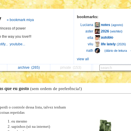
y
bookmarks:
» bookmark miya
notes
Luciana
(agosto)
rincess of power
2026
aster
(wishlist)
e the way you love!!!
autobio
ella
life lately
tify...
youtube...
vilu
(2026)
⠀
nath
(diário de leitura 
view all
archive
(265)
private
(153)
as que eu gosto
(sem ordem de preferência!)
perdi o controle dessa lista, talvez tenham
coisas repetidas
eu mesmo
sapinhos (só na internet)