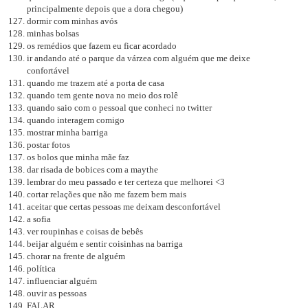
principalmente depois que a dora chegou)
dormir com minhas avós
minhas bolsas
os remédios que fazem eu ficar acordado
ir andando até o parque da várzea com alguém que me deixe
confortável
quando me trazem até a porta de casa
quando tem gente nova no meio dos rolê
quando saio com o pessoal que conheci no twitter
quando interagem comigo
mostrar minha barriga
postar fotos
os bolos que minha mãe faz
dar risada de bobices com a maythe
lembrar do meu passado e ter certeza que melhorei <3
cortar relações que não me fazem bem mais
aceitar que certas pessoas me deixam desconfortável
a sofia
ver roupinhas e coisas de bebês
beijar alguém e sentir coisinhas na barriga
chorar na frente de alguém
política
influenciar alguém
ouvir as pessoas
FALAR