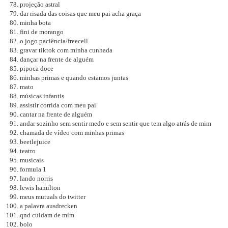
projeção astral
dar risada das coisas que meu pai acha graça
minha bota
fini de morango
o jogo paciência/freecell
gravar tiktok com minha cunhada
dançar na frente de alguém
pipoca doce
minhas primas e quando estamos juntas
mato
músicas infantis
assistir corrida com meu pai
cantar na frente de alguém
andar sozinho sem sentir medo e sem sentir que tem algo atrás de mim
chamada de vídeo com minhas primas
beetlejuice
teatro
musicais
formula 1
lando norris
lewis hamilton
meus mutuals do twitter
a palavra ausdrecken
qnd cuidam de mim
bolo