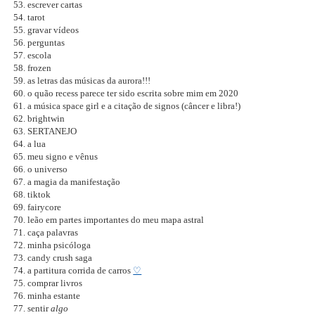
escrever cartas
tarot
gravar vídeos
perguntas
escola
frozen
as letras das músicas da aurora!!!
o quão recess parece ter sido escrita sobre mim em 2020
a música space girl e a citação de signos (câncer e libra!)
brightwin
SERTANEJO
a lua
meu signo e vênus
o universo
a magia da manifestação
tiktok
fairycore
leão em partes importantes do meu mapa astral
caça palavras
minha psicóloga
candy crush saga
a partitura corrida de carros
♡
comprar livros
minha estante
sentir
algo