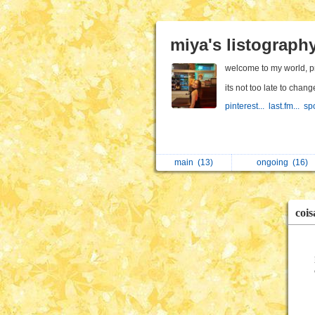
miya's listograph
welcome to my world, p
its not too late to chang
pinterest...
last.fm...
spo
main
(13)
ongoing
(16)
cois