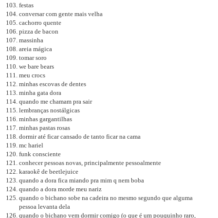
festas
conversar com gente mais velha
cachorro quente
pizza de bacon
massinha
areia mágica
tomar soro
we bare bears
meu crocs
minhas escovas de dentes
minha gata dora
quando me chamam pra sair
lembranças nostálgicas
minhas gargantilhas
minhas pastas rosas
dormir até ficar cansado de tanto ficar na cama
mc hariel
funk consciente
conhecer pessoas novas, principalmente pessoalmente
karaokê de beetlejuice
quando a dora fica miando pra mim q nem boba
quando a dora morde meu nariz
quando o bichano sobe na cadeira no mesmo segundo que alguma
pessoa levanta dela
quando o bichano vem dormir comigo (o que é um pouquinho raro,