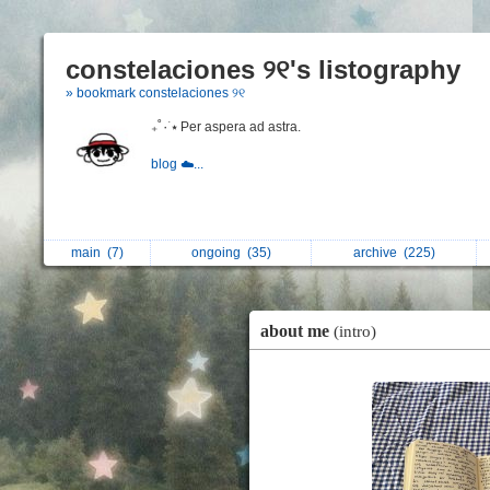
constelaciones ୨୧'s listography
» bookmark constelaciones ୨୧
₊˚٠ ࣪⭑ Per aspera ad astra.
blog ☁️...
main
(7)
ongoing
(35)
archive
(225)
about me
(intro)