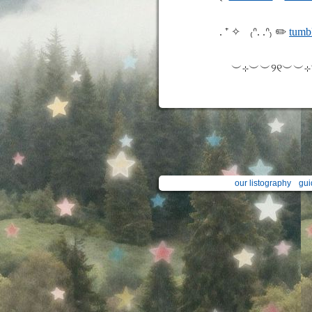
. ⁺ ✧ﾠ₍ᐢ. .ᐢ₎ ✏️
tumb
︶⊹︶︶୨୧︶︶
our listography
gui