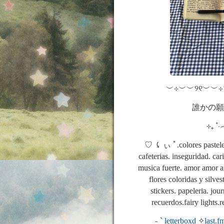
︶⊹︶︶୨୧︶︶
誰かの願い
⊹₊ ˚
♡ ⤹ ぃ ﾟ.colores pasteles
cafeterias. inseguridad. car
musica fuerte. amor amor a
flores coloridas y silves
stickers. papeleria. jour
recuerdos.fairy lights.re
˗ˏˋ
letterboxd
✧
last.f