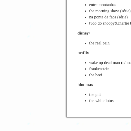
entre montanhas
the morning show (série)
na ponta da faca (série)
tudo do snoopy&charlie
disney+
the real pain
netflix
wake up dead man (c/ m
frankenstein
the beef
hbo max
the pitt
the white lotus