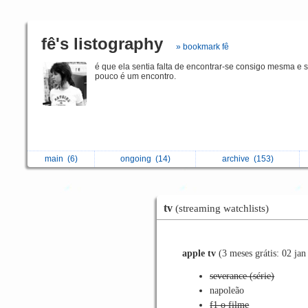
fê's listography
» bookmark fê
é que ela sentia falta de encontrar-se consigo mesma e 
pouco é um encontro.
main
(6)
ongoing
(14)
archive
(153)
tv
(streaming watchlists)
apple tv
(3 meses grátis: 02 jan
severance (série)
napoleão
f1 o filme