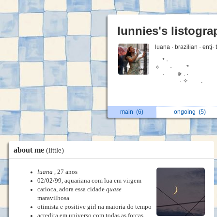
lunnies's listogr
luana · brazilian · entj·
* ·
✧ . · *
· ✵ . ·
· ✧ .
main
(6)
ongoing
(5)
about me
(little)
luana
, 27 anos
02/02/99, aquariana com lua em virgem
carioca, adora essa cidade
quase
maravilhosa
otimista e positive girl na maioria do tempo
acredita em universo com todas as forças