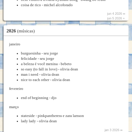
coisa de rico - michel alcoforado
jun 4 2026 ∞
jun 5 2026 +
2026
(músicas)
janeiro
burguesinha - seu jorge
felicidade - seu jorge
a beleza é você menina - bebeto
so easy (to fall in love) - olivia dean
man i need - olivia dean
nice to each other - olivia dean
fevereiro
end of beginning - djo
março
stateside - pinkpantheress e zara larsson
lady lady - olivia dean
jan 3 2026 ∞