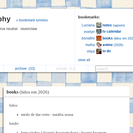
aphy
bookmarks:
» bookmark lunnies
notes
Luciana
(agosto)
 true neutral · ravenclaw
tv calendar
evelyn
books
bonafini
(lidos em 202
anime
maha
(2026)
to do
miya
view all
archive
(33)
private
(13)
books
(lidos em 2026)
lidos:
medo de dar certo - natália sousa
lendo:
bem vindos à livraria hyunam-dong - hwang bo-reum