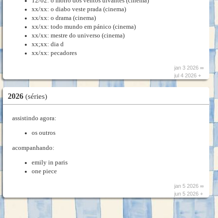
12/02: o morro dos ventos uivantes (cinema)
xx/xx: o diabo veste prada (cinema)
xx/xx: o drama (cinema)
xx/xx: todo mundo em pánico (cinema)
xx/xx: mestre do universo (cinema)
xx;xx: dia d
xx/xx: pecadores
jan 3 2026 ∞
jul 4 2026 +
2026
(séries)
assistindo agora:
os outros
acompanhando:
emily in paris
one piece
jan 5 2026 ∞
jun 5 2026 +