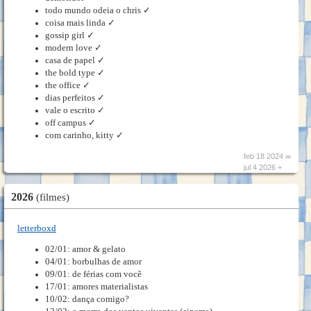
todo mundo odeia o chris ✓
coisa mais linda ✓
gossip girl ✓
modern love ✓
casa de papel ✓
the bold type ✓
the office ✓
dias perfeitos ✓
vale o escrito ✓
off campus ✓
com carinho, kitty ✓
feb 18 2024 ∞
jul 4 2026 +
2026
(filmes)
letterboxd
02/01: amor & gelato
04/01: borbulhas de amor
09/01: de férias com você
17/01: amores materialistas
10/02: dança comigo?