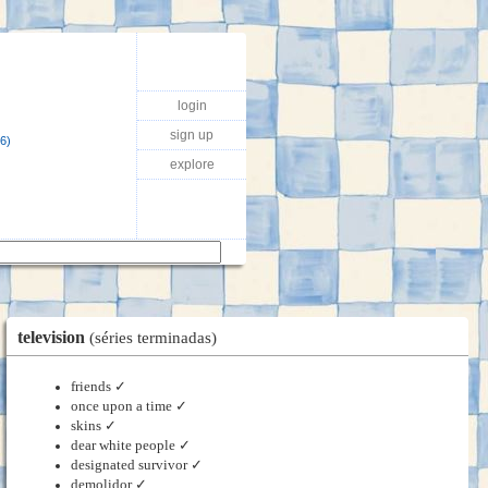
login
sign up
6)
explore
television
(séries terminadas)
friends ✓
once upon a time ✓
skins ✓
dear white people ✓
designated survivor ✓
demolidor ✓