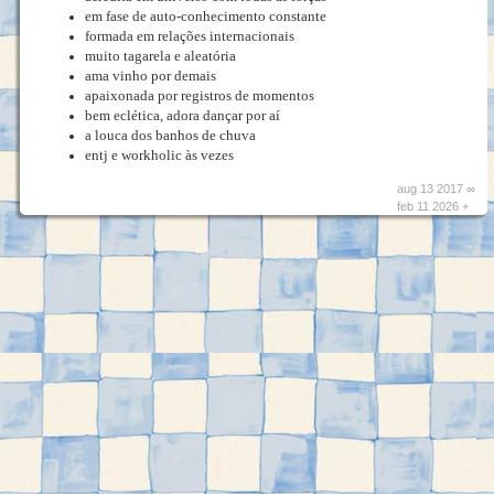
em fase de auto-conhecimento constante
formada em relações internacionais
muito tagarela e aleatória
ama vinho por demais
apaixonada por registros de momentos
bem eclética, adora dançar por aí
a louca dos banhos de chuva
entj e workholic às vezes
aug 13 2017 ∞
feb 11 2026 +